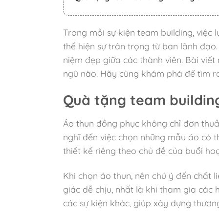
Trong mỗi sự kiện team building, việ
thể hiện sự trân trọng từ ban lãnh đạo
niệm đẹp giữa các thành viên. Bài viết
ngũ nào. Hãy cùng khám phá để tìm ra 
Quà tặng team building
Áo thun đồng phục không chỉ đơn thuầ
nghĩ đến việc chọn những mẫu áo có thi
thiết kế riêng theo chủ đề của buổi ho
Khi chọn áo thun, nên chú ý đến chất 
giác dễ chịu, nhất là khi tham gia các
các sự kiện khác, giúp xây dựng thương