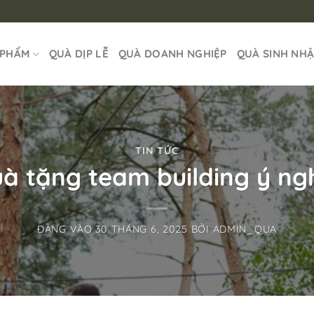
 PHẨM
QUÀ DỊP LỄ
QUÀ DOANH NGHIỆP
QUÀ SINH NH
TIN TỨC
à tặng team building ý ng
ĐĂNG VÀO
30 THÁNG 6, 2025
BỞI
ADMIN_QUA