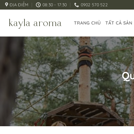
Bỏ
ĐỊA ĐIỂM
08:30 - 17:30
0902 570 522
qua
nội
TRANG CHỦ
TẤT CẢ SẢN
dung
Qu