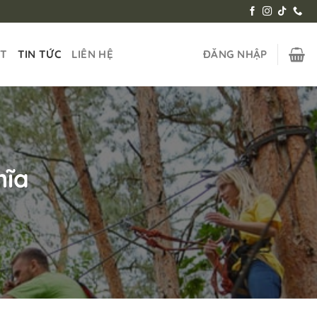
ẬT
TIN TỨC
LIÊN HỆ
ĐĂNG NHẬP
hĩa