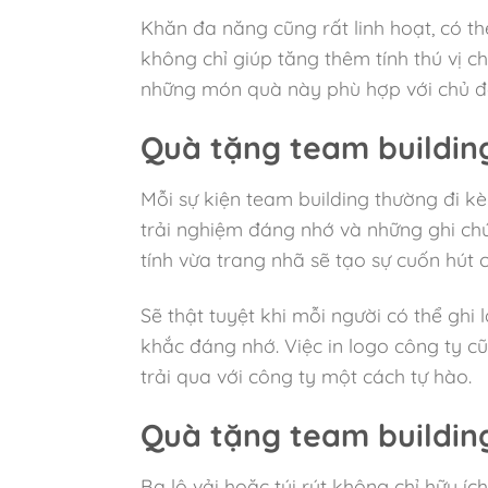
Khăn đa năng cũng rất linh hoạt, có 
không chỉ giúp tăng thêm tính thú vị
những món quà này phù hợp với chủ đề
Quà tặng team building
Mỗi sự kiện team building thường đi kè
trải nghiệm đáng nhớ và những ghi chú 
tính vừa trang nhã sẽ tạo sự cuốn hút 
Sẽ thật tuyệt khi mỗi người có thể ghi
khắc đáng nhớ. Việc in logo công ty cũ
trải qua với công ty một cách tự hào.
Quà tặng team building 
Ba lô vải hoặc túi rút không chỉ hữu 