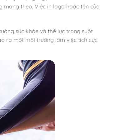
g mang theo. Việc in logo hoặc tên của
ường sức khỏe và thể lực trong suốt
o ra một môi trường làm việc tích cực