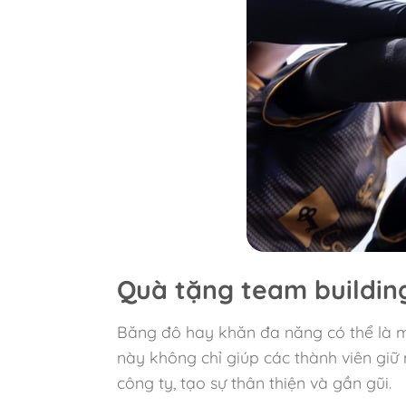
Quà tặng team buildin
Băng đô hay khăn đa năng có thể là 
này không chỉ giúp các thành viên giữ
công ty, tạo sự thân thiện và gần gũi.