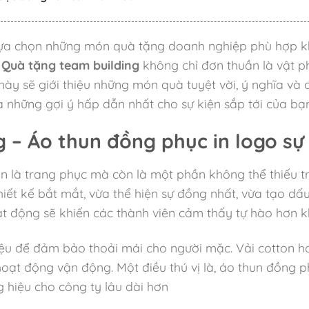
c lựa chọn những món quà tặng doanh nghiệp phù hợp k
.
Quà tặng team building
không chỉ đơn thuần là vật p
 này sẽ giới thiệu những món quà tuyệt vời, ý nghĩa và
những gợi ý hấp dẫn nhất cho sự kiện sắp tới của bạn
 – Áo thun đồng phục in logo sự
n là trang phục mà còn là một phần không thể thiếu t
ết kế bắt mắt, vừa thể hiện sự đồng nhất, vừa tạo dấu
ạt động sẽ khiến các thành viên cảm thấy tự hào hơn k
liệu để đảm bảo thoải mái cho người mặc. Vải cotton h
 hoạt động vận động. Một điều thú vị là, áo thun đồng
 hiệu cho công ty lâu dài hơn