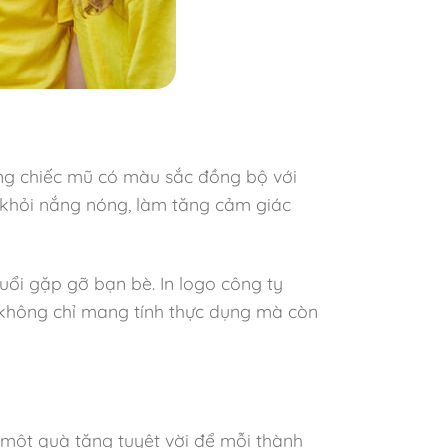
hững chiếc mũ có màu sắc đồng bộ với
 khỏi nắng nóng, làm tăng cảm giác
uổi gặp gỡ bạn bè. In logo công ty
 không chỉ mang tính thực dụng mà còn
à một quà tặng tuyệt vời để mỗi thành