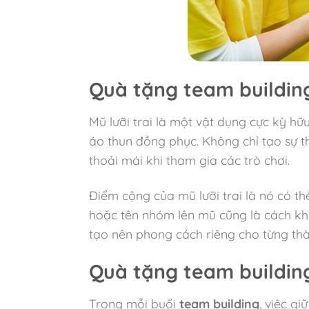
Quà tặng team building
Mũ lưỡi trai là một vật dụng cực kỳ h
áo thun đồng phục. Không chỉ tạo sự t
thoải mái khi tham gia các trò chơi.
Điểm cộng của mũ lưỡi trai là nó có th
hoặc tên nhóm lên mũ cũng là cách kh
tạo nên phong cách riêng cho từng thà
Quà tặng team building
Trong mỗi buổi
team building
, việc g