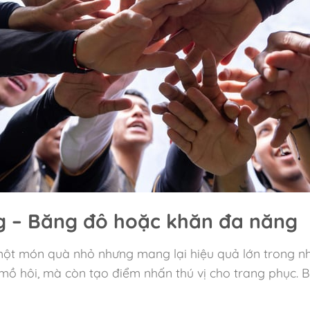
g – Băng đô hoặc khăn đa năng
một món quà nhỏ nhưng mang lại hiệu quả lớn trong n
 mồ hôi, mà còn tạo điểm nhấn thú vị cho trang phục. 