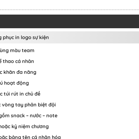
 phục in logo sự kiện
 cùng màu team
ể thao cá nhân
ặc khăn đa năng
hú hoạt động
 túi rút in chủ đề
 vòng tay phân biệt đội
 gồm snack – nước – note
 hoặc kỷ niệm chương
oặc bảng tên cá nhân hóa