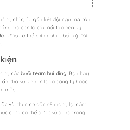
hông chỉ giúp gắn kết đội ngũ mà còn
hẩm, mà còn là cầu nối tạo nên kỷ
 độc đáo có thể chinh phục bất kỳ đội
!
 kiện
rong các buổi
team building
. Bạn hãy
 ấn cho sự kiện. In logo công ty hoặc
hi mặc.
oặc vải thun co dãn sẽ mang lại cảm
 phục cũng có thể được sử dụng trong