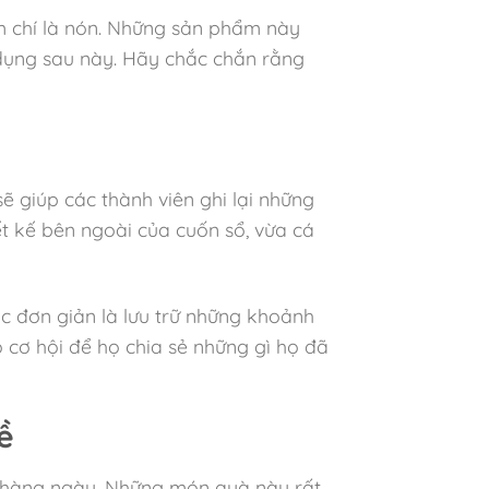
m chí là nón. Những sản phẩm này
dụng sau này. Hãy chắc chắn rằng
ẽ giúp các thành viên ghi lại những
ết kế bên ngoài của cuốn sổ, vừa cá
ặc đơn giản là lưu trữ những khoảnh
o cơ hội để họ chia sẻ những gì họ đã
ề
ng hàng ngày. Những món quà này rất