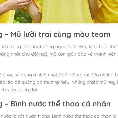
 – Mũ lưỡi trai cùng màu team
ữu ích trong các hoạt động ngoài trời. Hãy lựa chọn n
hống nhất cho đội ngũ, mũ còn giúp bảo vệ thành viên
ể được sử dụng ở nhiều nơi, từ đi dã ngoại đến những b
éo léo để quảng bá thương hiệu. Những chiếc mũ này
nh viên trong đội.
 – Bình nước thể thao cá nhân
iữ nước là rất quan trọng. Bình nước thể thao cá nhân l