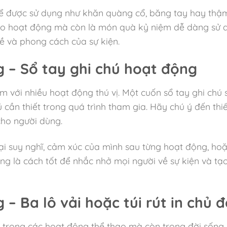
thể được sử dụng như khăn quàng cổ, băng tay hay thậ
 cho hoạt động mà còn là món quà kỷ niệm dễ dàng sử 
 và phong cách của sự kiện.
 – Sổ tay ghi chú hoạt động
m với nhiều hoạt động thú vị. Một cuốn sổ tay ghi chú s
cần thiết trong quá trình tham gia. Hãy chú ý đến thi
cho người dùng.
 lại suy nghĩ, cảm xúc của mình sau từng hoạt động, ho
ng là cách tốt để nhắc nhở mọi người về sự kiện và tạ
– Ba lô vải hoặc túi rút in chủ đ
ích trong các hoạt động thể thao mà còn trong đời số