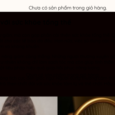
Chưa có sản phẩm trong giỏ hàng.
 với sức khỏe tổng thể
giãn, mà còn góp phần cải thiện sức khỏe tổng thể. Qu
nhất cho các tế bào da đầu. Hơn nữa, việc sử dụng các l
êm và kháng khuẩn.
 năng giảm căng thẳng. Những người thường xuyên gặp s
tự nhiên không chỉ làm sạch tóc mà còn giúp tinh thần
ột liệu pháp hiệu quả giúp hồi phục năng lượng.
Chưa có sản phẩm trong giỏ hàng.
động tích cực đến giấc ngủ. Người dùng thường cảm th
trò then chốt đối với sức khỏe tâm lý và thể chất. Hãy
.