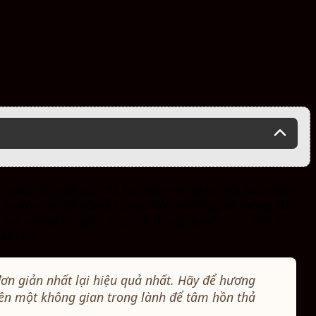
sạch tóc mà còn để thư giãn và phục hồi sức khỏe.
 tư và nạp lại năng lượng. Bài viết này sẽ mang đến
ó thể mang lại, giúp bạn dễ dàng quyết định có nên
ày nhé!
 đơn giản nhất lại hiệu quả nhất. Hãy để hương
nên một không gian trong lành để tâm hồn thả