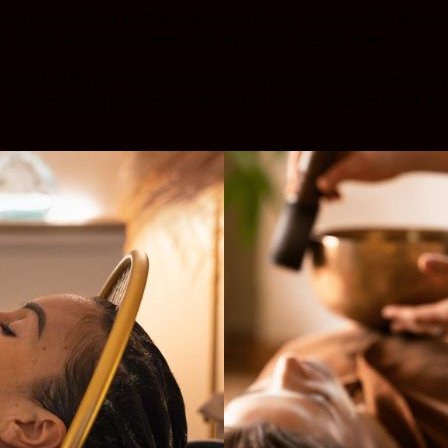
 nhu, gừng cũng thường được sử dụng. Hương nhu không
ch thích tuần hoàn máu, hỗ trợ mọc tóc tốt hơn.
bơ, dầu dừa để nuôi dưỡng tóc từ bên trong. Những s
 sở cung cấp gội đầu dưỡng sinh có sản phẩm chất lượ