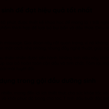
 sinh để đạt hiệu quả tốt nhất
60 phút, được thiết kế khoa học để mang lạ i trải ngh
phẩm thích hợp để loại bỏ bụi bẩn và dầu thừa. Điều n
h massage. Giai đoạn này rất quan trọng, vì nó không 
ện một cách nhẹ nhàng, nhưng đầy nghệ thuật, giúp ng
ầu thiên nhiên được tiến hành. Những tinh dầu này kh
iúp loại bỏ hoàn toàn cặn dầu và tinh chất. Tóm lại, m
ải mái tuyệt đối.
dụng trong gội đầu dưỡng sinh
iên, mang đến lợi ích thiết thực cho sức khỏe tóc và d
à khôi phục độ bóng cho tóc. T tinh dầu bưởi đặc biệt 