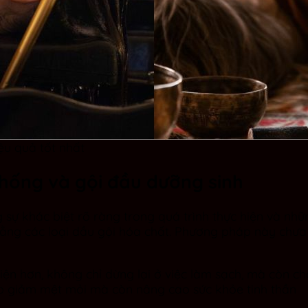
ệu quả tốt nhất
thống và gội đầu dưỡng sinh
sự khác biệt rõ ràng trong quá trình thực hiện và nhữ
bằng các loại dầu gội hóa chất. Phương pháp này chưa 
diện hơn, không chỉ dừng lại ở việc làm sạch, mà còn 
iúp giảm mệt mỏi mà còn nâng cao sức khỏe tinh thần