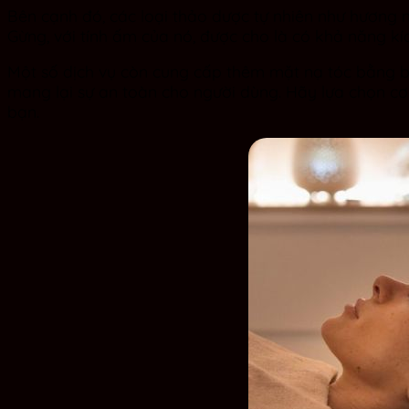
Bên cạnh đó, các loại thảo dược tự nhiên như hương
Gừng, với tính ấm của nó, được cho là có khả năng kí
Một số dịch vụ còn cung cấp thêm mặt nạ tóc bằng 
mang lại sự an toàn cho người dùng. Hãy lựa chọn cơ
bạn.