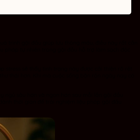
á trình gội đầu giúp lưu thông máu, điều này rất cần
iệu pháp tự nhiên trong gội đầu hỗ trợ làm sạch độc
tress sẽ thấy tình trạng này được cải thiện rõ rệt
 thư thái hơn. Khi mà cuộc sống bận rộn ngày nay có
ấy ngủ sâu hơn và ngon hơn sau mỗi lần gội đầu
 dành thời gian để trải nghiệm liệu pháp gội đầu