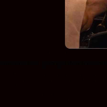
Quy trình thực hiện gội đầu dưỡng sinh để đạt hi
Sự khác biệt giữa gội đầu truyền 
Gội đầu truyền thống và gội đầu dưỡng sinh có những 
thường chỉ tập trung vào việc làm sạch tóc, chủ yếu 
sức khỏe đi kèm.
Ngược lại, gội đầu dưỡng sinh là một quá trình toàn 
gội đầu dưỡng sinh là yếu tố then chốt, không chỉ g