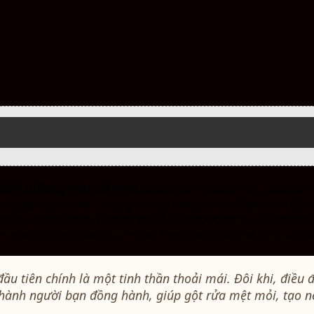
 đầu dưỡng sinh 60 phút
không chỉ nhằm mục đích làm 
 giờ làm việc, vì vậy họ cần một nơi để giải tỏa tâm
hiệm tuyệt vời mà dịch vụ gội đầu dưỡng sinh 60 phút c
phá những điều thú vị mà bạn chưa biết về dịch vụ n
đầu tiên chính là một tinh thần thoải mái. Đôi khi, điều
thành người bạn đồng hành, giúp gột rửa mệt mỏi, tạo 