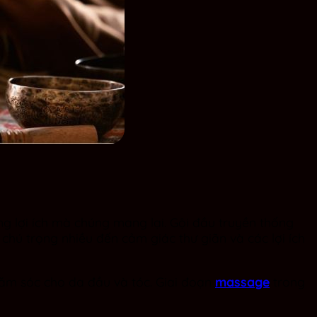
ng lợi ích mà chúng mang lại. Gội đầu truyền thống
chú trọng nhiều đến cảm giác thư giãn và các lợi ích
chăm sóc cho da đầu và tóc. Giai đoạn
massage
trong