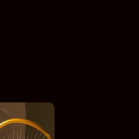
trong, điều mà gội đầu truyền thống chưa làm được.
g, gội đầu dưỡng sinh sẽ là lựa chọn lý tưởng.
ười cảm thấy tinh thần phấn chấn hơn, có sự tỉnh táo
ngay cả khi giữa những ngày bận rộn.
ng sinh. Họ cũng cảm nhận được sự khác biệt về sự
iữa đêm hay mệt mỏi khi thức dậy vào sáng hôm sau.
nó thành một phần không thể thiếu trong cuộc sống