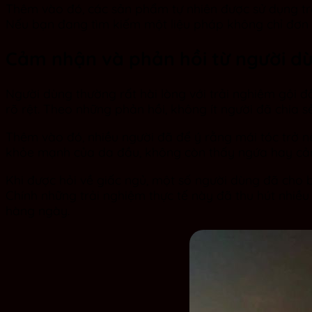
Thêm vào đó, các sản phẩm tự nhiên được sử dụng tro
Nếu bạn đang tìm kiếm một liệu pháp không chỉ đơn t
Cảm nhận và phản hồi từ người dù
Người dùng thường rất hài lòng với trải nghiệm gội đầ
rõ rệt. Theo những phản hồi, không ít người đã chia 
Thêm vào đó, nhiều người đã để ý rằng mái tóc trở 
khỏe mạnh của da đầu, không còn thấy ngứa hay cảm
Khi được hỏi về giấc ngủ, một số người dùng đã cho
Chính những trải nghiệm thực tế này đã thu hút nhiều
hàng ngày.