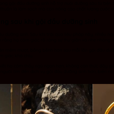
ng gội đầu dưỡng sinh hỗ trợ nuôi dưỡng sâu từ bên 
huần là làm sạch mà còn nâng cao chất lượng cuộc sốn
ng sau khi gội đầu dưỡng sinh
u dưỡng sinh. Sau khi trải qua liệu pháp này, nhiều ng
sẻ rằng họ cảm giác rõ ràng sự thư giãn và nhẹ nhàng 
nên mềm mượt, bồng bềnh hơn sau mỗi lần gội đầu dưỡ
 giác khó chịu.
 biết họ cảm thấy ngủ ngon hơn, không còn thức dậy g
 người tìm đến dịch vụ gội đầu dưỡng sinh hơn, biến 