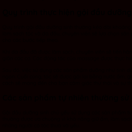
Quy trình thực hiện gội đầu dưỡng
Quy trình gội đầu dưỡng sinh thường kéo dài khoảng 
làm sạch tóc và da đầu, chuyên viên sẽ lựa chọn sản 
cho các bước tiếp theo.
Khi da đầu đã được làm sạch, chuyên viên sẽ tiến hàn
giãn các cơ. Các động tác của massage được thực hi
Sau đó, việc sử dụng các sản phẩm dưỡng như tinh d
ngọn. Cuối cùng, tóc sẽ được gội lại bằng nước ấm, g
cách sẽ mang đến cho bạn cảm giác thư thái và sự tho
Các sản phẩm tự nhiên thường sử 
Gội đầu dưỡng sinh chủ yếu sử dụng các sản phẩm tự nh
thường được ưa chuộng vì khả năng giữ ẩm, làm sạch v
những người có tóc thưa và yếu.