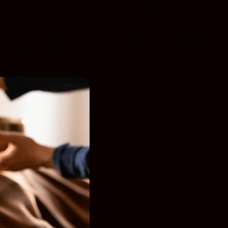
 chỉ giúp làm sạch mà còn có tính kháng khuẩn.
ản phẩm này không chứa hóa chất độc hại, đảm bảo
ng, để mang lại kết quả cao nhất cho mái tóc của