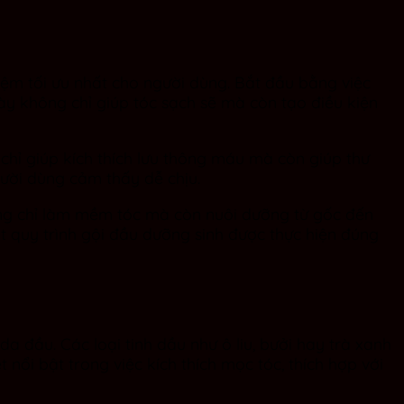
iệm tối ưu nhất cho người dùng. Bắt đầu bằng việc
ày không chỉ giúp tóc sạch sẽ mà còn tạo điều kiện
chỉ giúp kích thích lưu thông máu mà còn giúp thư
ười dùng cảm thấy dễ chịu.
ông chỉ làm mềm tóc mà còn nuôi dưỡng từ gốc đến
ột quy trình gội đầu dưỡng sinh được thực hiện đúng
a đầu. Các loại tinh dầu như ô liu, bưởi hay trà xanh
nổi bật trong việc kích thích mọc tóc, thích hợp với