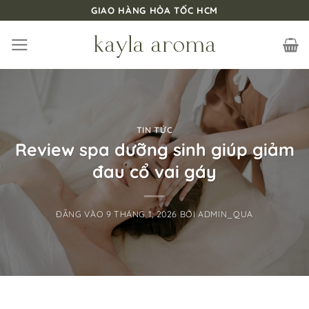
Bỏ
GIAO HÀNG HỎA TỐC HCM
qua
nội
dung
TIN TỨC
Review spa dưỡng sinh giúp giảm
đau cổ vai gáy
ĐĂNG VÀO
9 THÁNG 1, 2026
BỞI
ADMIN_QUA