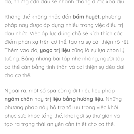
đó, những cơn đau sẽ nhanh chóng được xoa dịu.
Không thể không nhắc đến
bấm huyệt
, phương
pháp này được áp dụng nhiều trong việc điều trị
đau nhức. Việc áp lực đúng chỗ sẽ kích thích các
điểm phản xạ trên cơ thể, tạo ra sự cải thiện rõ rệt.
Thêm vào đó,
yoga trị liệu
cũng là sự lựa chọn lý
tưởng. Bằng những bài tập nhẹ nhàng, người tập
có thể cân bằng tinh thần và cải thiện sự dẻo dai
cho cơ thể.
Ngoài ra, một số spa còn giới thiệu liệu pháp
ngâm chân
hay
trị liệu bằng hương liệu
. Những
phương pháp này hỗ trợ tối ưu trong việc khôi
phục sức khỏe tổng thể, khơi gợi sự thư giãn và
tạo ra trạng thái an yên cần thiết cho cơ thể.