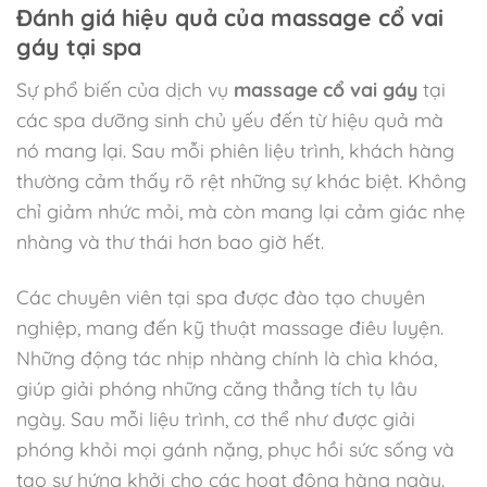
Đánh giá hiệu quả của massage cổ vai
gáy tại spa
Sự phổ biến của dịch vụ
massage cổ vai gáy
tại
các spa dưỡng sinh chủ yếu đến từ hiệu quả mà
nó mang lại. Sau mỗi phiên liệu trình, khách hàng
thường cảm thấy rõ rệt những sự khác biệt. Không
chỉ giảm nhức mỏi, mà còn mang lại cảm giác nhẹ
nhàng và thư thái hơn bao giờ hết.
Các chuyên viên tại spa được đào tạo chuyên
nghiệp, mang đến kỹ thuật massage điêu luyện.
Những động tác nhịp nhàng chính là chìa khóa,
giúp giải phóng những căng thẳng tích tụ lâu
ngày. Sau mỗi liệu trình, cơ thể như được giải
phóng khỏi mọi gánh nặng, phục hồi sức sống và
tạo sự hứng khởi cho các hoạt động hàng ngày.