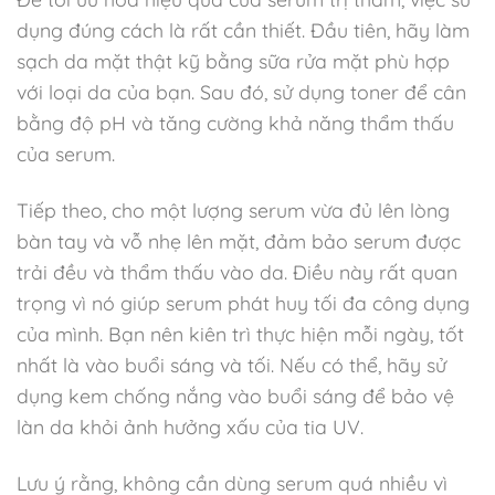
dụng đúng cách là rất cần thiết. Đầu tiên, hãy làm
sạch da mặt thật kỹ bằng sữa rửa mặt phù hợp
với loại da của bạn. Sau đó, sử dụng toner để cân
bằng độ pH và tăng cường khả năng thẩm thấu
của serum.
Tiếp theo, cho một lượng serum vừa đủ lên lòng
bàn tay và vỗ nhẹ lên mặt, đảm bảo serum được
trải đều và thẩm thấu vào da. Điều này rất quan
trọng vì nó giúp serum phát huy tối đa công dụng
của mình. Bạn nên kiên trì thực hiện mỗi ngày, tốt
nhất là vào buổi sáng và tối. Nếu có thể, hãy sử
dụng kem chống nắng vào buổi sáng để bảo vệ
làn da khỏi ảnh hưởng xấu của tia UV.
Lưu ý rằng, không cần dùng serum quá nhiều vì