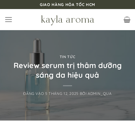
Bỏ
GIAO HÀNG HỎA TỐC HCM
qua
nội
dung
TIN TỨC
Review serum trị thâm dưỡng
sáng da hiệu quả
ĐĂNG VÀO
5 THÁNG 12, 2025
BỞI
ADMIN_QUA