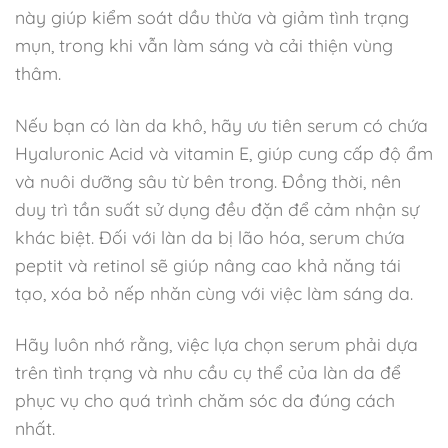
này giúp kiểm soát dầu thừa và giảm tình trạng
mụn, trong khi vẫn làm sáng và cải thiện vùng
thâm.
Nếu bạn có làn da khô, hãy ưu tiên serum có chứa
Hyaluronic Acid và vitamin E, giúp cung cấp độ ẩm
và nuôi dưỡng sâu từ bên trong. Đồng thời, nên
duy trì tần suất sử dụng đều đặn để cảm nhận sự
khác biệt. Đối với làn da bị lão hóa, serum chứa
peptit và retinol sẽ giúp nâng cao khả năng tái
tạo, xóa bỏ nếp nhăn cùng với việc làm sáng da.
Hãy luôn nhớ rằng, việc lựa chọn serum phải dựa
trên tình trạng và nhu cầu cụ thể của làn da để
phục vụ cho quá trình chăm sóc da đúng cách
nhất.