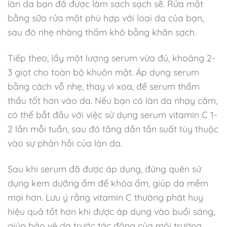
làn da bạn đã được làm sạch sạch sẽ. Rửa mặt
bằng sữa rửa mặt phù hợp với loại da của bạn,
sau đó nhẹ nhàng thấm khô bằng khăn sạch.
Tiếp theo, lấy một lượng serum vừa đủ, khoảng 2-
3 giọt cho toàn bộ khuôn mặt. Áp dụng serum
bằng cách vỗ nhẹ, thay vì xoa, để serum thẩm
thấu tốt hơn vào da. Nếu bạn có làn da nhạy cảm,
có thể bắt đầu với việc sử dụng serum vitamin C 1-
2 lần mỗi tuần, sau đó tăng dần tần suất tùy thuộc
vào sự phản hồi của làn da.
Sau khi serum đã được áp dụng, đừng quên sử
dụng kem dưỡng ẩm để khóa ẩm, giúp da mềm
mại hơn. Lưu ý rằng vitamin C thường phát huy
hiệu quả tốt hơn khi được áp dụng vào buổi sáng,
giúp bảo vệ da trước tác động của môi trường