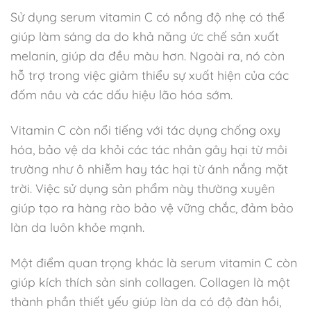
Sử dụng serum vitamin C có nồng độ nhẹ có thể
giúp làm sáng da do khả năng ức chế sản xuất
melanin, giúp da đều màu hơn. Ngoài ra, nó còn
hỗ trợ trong việc giảm thiểu sự xuất hiện của các
đốm nâu và các dấu hiệu lão hóa sớm.
Vitamin C còn nổi tiếng với tác dụng chống oxy
hóa, bảo vệ da khỏi các tác nhân gây hại từ môi
trường như ô nhiễm hay tác hại từ ánh nắng mặt
trời. Việc sử dụng sản phẩm này thường xuyên
giúp tạo ra hàng rào bảo vệ vững chắc, đảm bảo
làn da luôn khỏe mạnh.
Một điểm quan trọng khác là serum vitamin C còn
giúp kích thích sản sinh collagen. Collagen là một
thành phần thiết yếu giúp làn da có độ đàn hồi,