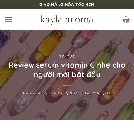
Bỏ
GIAO HÀNG HỎA TỐC HCM
qua
nội
dung
TIN TỨC
Review serum vitamin C nhẹ cho
người mới bắt đầu
ĐĂNG VÀO
5 THÁNG 12, 2025
BỞI
ADMIN_QUA