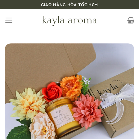
Bỏ
GIAO HÀNG HỎA TỐC HCM
qua
nội
dung