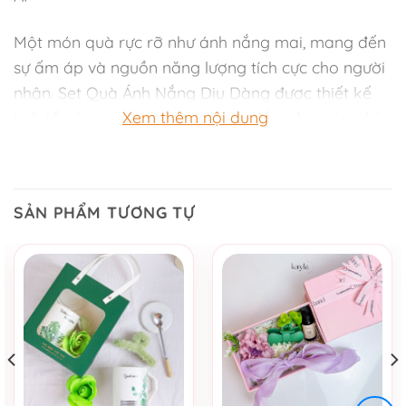
Một món quà rực rỡ như ánh nắng mai, mang đến
sự ấm áp và nguồn năng lượng tích cực cho người
nhận. Set Quà Ánh Nắng Dịu Dàng được thiết kế
Xem thêm nội dung
tinh tế, vừa sang trọng vừa tràn đầy cảm xúc, phù
hợp để bạn gửi trao yêu thương trong mọi dịp.
Bên trong set quà gồm:
SẢN PHẨM TƯƠNG TỰ
Nến thơm Elegant Glow kèm diêm đốt – hương
thơm nhẹ nhàng, giúp thư giãn và tạo bầu không
khí ấm áp, an yên.
Hoa vải decor cao cấp – điểm tô sự tươi mới, lưu
giữ vẻ đẹp lâu dài, tượng trưng cho lời chúc tốt
đẹp.