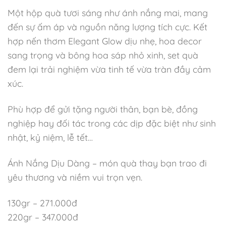
Một hộp quà tươi sáng như ánh nắng mai, mang
đến sự ấm áp và nguồn năng lượng tích cực. Kết
hợp nến thơm Elegant Glow dịu nhẹ, hoa decor
sang trọng và bông hoa sáp nhỏ xinh, set quà
đem lại trải nghiệm vừa tinh tế vừa tràn đầy cảm
xúc.
Phù hợp để gửi tặng người thân, bạn bè, đồng
nghiệp hay đối tác trong các dịp đặc biệt như sinh
nhật, kỷ niệm, lễ tết…
Ánh Nắng Dịu Dàng – món quà thay bạn trao đi
yêu thương và niềm vui trọn vẹn.
130gr – 271.000đ
220gr – 347.000đ