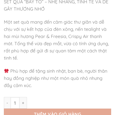
SET QUÀ “BÀY TỎ” – NHẸ NHÀNG, TINH TẾ VÀ DỄ
GÂY THƯƠNG NHỚ
Một set quà mang đến cảm giác thư giãn và dễ
chịu với sự kết hợp của đèn xông, nến tealight và
hai mùi hương Pear & Freesia, Crispy Air thanh
mát. Tổng thể vừa đẹp mắt, vừa có tính ứng dụng,
rất phù hợp để gửi đi sự quan tâm một cách thật
tinh tế.
Phù hợp để tặng sinh nhật, bạn bè, người thân
hay đồng nghiệp như một món quà nhỏ nhưng
đầy cảm xúc.
Set Quà Bày Tỏ Tinh Dầu Đậm Đặc Hương Hoa số lượng
THÊM VÀO GIỎ HÀNG