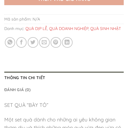
Mã sản phẩm:
N/A
Danh mục:
QUÀ DỊP LỄ
,
QUÀ DOANH NGHIỆP
,
QUÀ SINH NHẬT
THÔNG TIN CHI TIẾT
ĐÁNH GIÁ (0)
SET QUÀ “BÀY TỎ”
Một set quà dành cho những ai yêu không gian
thơm dịu và thích những món quà vừa đẹp vừa có