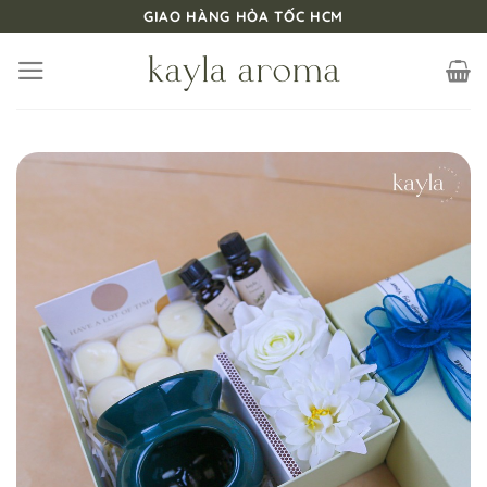
Bỏ
GIAO HÀNG HỎA TỐC HCM
qua
nội
dung