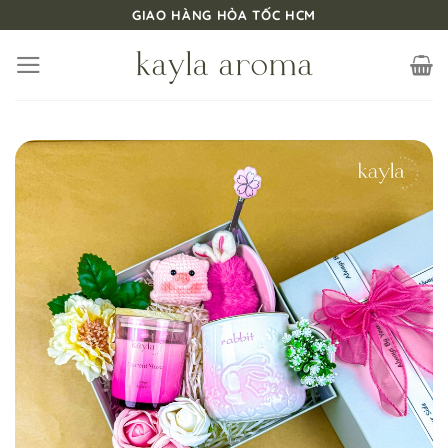
Bỏ
GIAO HÀNG HỎA TỐC HCM
qua
nội
dung