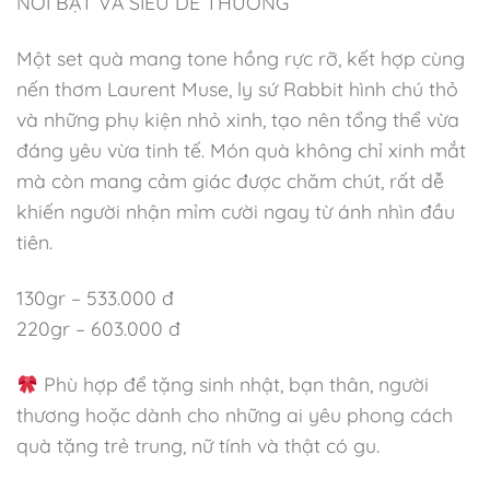
NỔI BẬT VÀ SIÊU DỄ THƯƠNG
Một set quà mang tone hồng rực rỡ, kết hợp cùng
nến thơm Laurent Muse, ly sứ Rabbit hình chú thỏ
và những phụ kiện nhỏ xinh, tạo nên tổng thể vừa
đáng yêu vừa tinh tế. Món quà không chỉ xinh mắt
mà còn mang cảm giác được chăm chút, rất dễ
khiến người nhận mỉm cười ngay từ ánh nhìn đầu
tiên.
130gr – 533.000 đ
220gr – 603.000 đ
Phù hợp để tặng sinh nhật, bạn thân, người
thương hoặc dành cho những ai yêu phong cách
quà tặng trẻ trung, nữ tính và thật có gu.