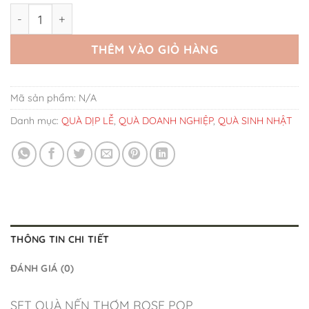
Set Quà Nến Thơm Rose Pop số lượng
THÊM VÀO GIỎ HÀNG
Mã sản phẩm:
N/A
Danh mục:
QUÀ DỊP LỄ
,
QUÀ DOANH NGHIỆP
,
QUÀ SINH NHẬT
THÔNG TIN CHI TIẾT
ĐÁNH GIÁ (0)
SET QUÀ NẾN THƠM ROSE POP