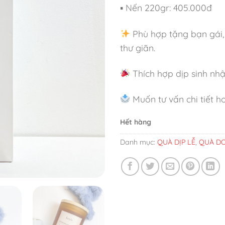
▪ Nến 220gr: 405.000đ
Phù hợp tặng bạn gái, 
thư giãn.
Thích hợp dịp sinh nhật
Muốn tư vấn chi tiết h
Hết hàng
Danh mục:
QUÀ DỊP LỄ
,
QUÀ DO