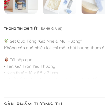
THÔNG TIN CHI TIẾT
ĐÁNH GIÁ (0)
Set Quà Tặng “Gió Nhẹ & Mùi Hương”
Không cần quá nhiều lời, chỉ một chút hương thơm ấ
Túi hộp quà:
• Tên: Gửi Trọn Yêu Thương
• Kích thước: 18 x 8.5 x 21 cm
• Thiết kế: Carton dày dặn tone trắng tinh tế, điểm 
• Phong cách: Tối giản, hiện đại, phù hợp với mọi k
Bên trong set quà:
SẢN PHẨM TƯƠNG TỰ