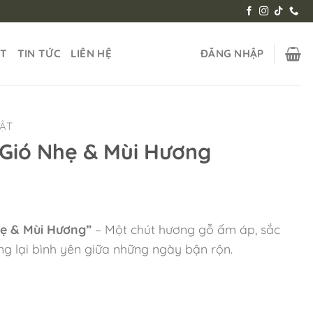
ẬT
TIN TỨC
LIÊN HỆ
ĐĂNG NHẬP
HẬT
Gió Nhẹ & Mùi Hương
hẹ & Mùi Hương”
– Một chút hương gỗ ấm áp, sắc
g lại bình yên giữa những ngày bận rộn.