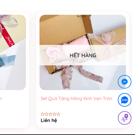
HẾT HÀNG
+
m
Set Quà Tặng Hồng Xinh Vẹn Tròn
Liên hệ
Được
xếp
hạng
0