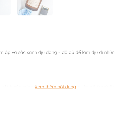
m áp và sắc xanh dịu dàng – đã đủ để làm dịu đi nhữn
Xem thêm nội dung
xuyết ô cửa mica trong suốt và quai be vân gỗ thanh lịc
hông gian và mọi khoảnh khắc.