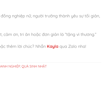
đồng nghiệp nữ, người trưởng thành yêu sự tối giản,
, cảm ơn, tri ân hoặc đơn giản là “tặng vì thương.”
oặc thêm lời chúc? Nhắn
Kayla
qua Zalo nha!
ANH NGHIỆP
,
QUÀ SINH NHẬT