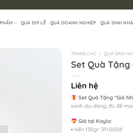
 PHẨM
QUÀ DỊP LỄ
QUÀ DOANH NGHIỆP
QUÀ SINH NH
TRANG CHỦ
/
QUÀ SINH N
Set Quà Tặng 
Liên hệ
Set Quà Tặng “Gió N
xanh dịu dàng, đủ để man
Giá tại Kayla:
▪ Nến 130gr: 311.000đ