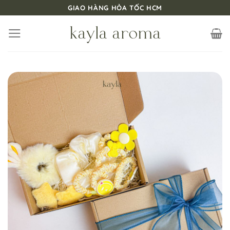
Bỏ
GIAO HÀNG HỎA TỐC HCM
qua
nội
dung