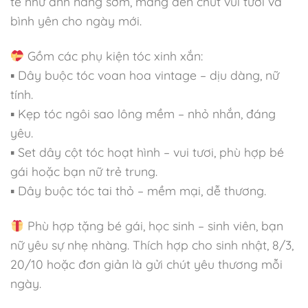
tế như ánh nắng sớm, mang đến chút vui tươi và
bình yên cho ngày mới.
Gồm các phụ kiện tóc xinh xắn:
▪ Dây buộc tóc voan hoa vintage – dịu dàng, nữ
tính.
▪ Kẹp tóc ngôi sao lông mềm – nhỏ nhắn, đáng
yêu.
▪ Set dây cột tóc hoạt hình – vui tươi, phù hợp bé
gái hoặc bạn nữ trẻ trung.
▪ Dây buộc tóc tai thỏ – mềm mại, dễ thương.
Phù hợp tặng bé gái, học sinh – sinh viên, bạn
nữ yêu sự nhẹ nhàng. Thích hợp cho sinh nhật, 8/3,
20/10 hoặc đơn giản là gửi chút yêu thương mỗi
ngày.