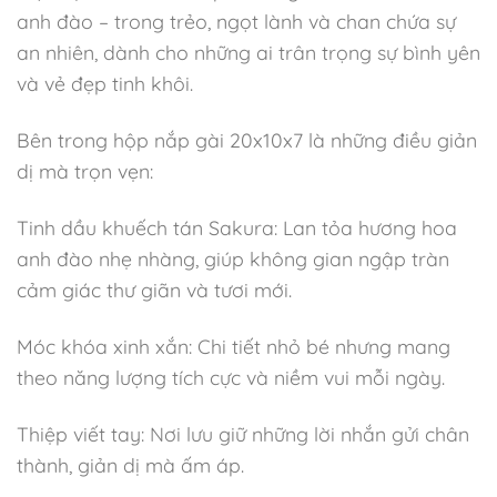
anh đào – trong trẻo, ngọt lành và chan chứa sự
an nhiên, dành cho những ai trân trọng sự bình yên
và vẻ đẹp tinh khôi.
Bên trong hộp nắp gài 20x10x7 là những điều giản
dị mà trọn vẹn:
Tinh dầu khuếch tán Sakura: Lan tỏa hương hoa
anh đào nhẹ nhàng, giúp không gian ngập tràn
cảm giác thư giãn và tươi mới.
Móc khóa xinh xắn: Chi tiết nhỏ bé nhưng mang
theo năng lượng tích cực và niềm vui mỗi ngày.
Thiệp viết tay: Nơi lưu giữ những lời nhắn gửi chân
thành, giản dị mà ấm áp.