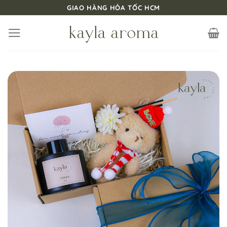
Bỏ
GIAO HÀNG HỎA TỐC HCM
qua
nội
dung