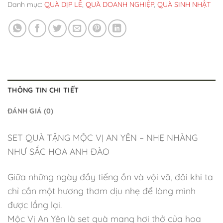
Danh mục:
QUÀ DỊP LỄ
,
QUÀ DOANH NGHIỆP
,
QUÀ SINH NHẬT
THÔNG TIN CHI TIẾT
ĐÁNH GIÁ (0)
SET QUÀ TẶNG MỘC VỊ AN YÊN – NHẸ NHÀNG
NHƯ SẮC HOA ANH ĐÀO
Giữa những ngày đầy tiếng ồn và vội vã, đôi khi ta
chỉ cần một hương thơm dịu nhẹ để lòng mình
được lắng lại.
Mộc Vị An Yên là set quà mang hơi thở của hoa