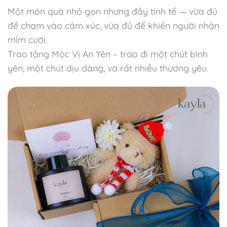
Một món quà nhỏ gọn nhưng đầy tinh tế — vừa đủ
để chạm vào cảm xúc, vừa đủ để khiến người nhận
mỉm cười.
Trao tặng Mộc Vị An Yên – trao đi một chút bình
yên, một chút dịu dàng, và rất nhiều thương yêu.