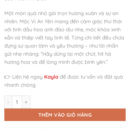
Một món quà nhỏ gói trọn hương xuân và sự an
nhiên. Mộc Vị An Yên mang đến cảm giác thư thái
với tinh dầu hoa anh đào dịu nhẹ, móc khóa xinh
xắn và thiệp viết tay tinh tế. Từng chi tiết đều chứa
đựng sự quan tâm và yêu thương – như lời nhắn
gửi nhẹ nhàng: “Hãy dừng lại một chút, hít hà
hương hoa và để lòng mình được bình yên.”
👉 Liên hệ ngay
Kayla
để được tư vấn và đặt quà
nhanh chóng.
Set Quà Tặng Mộc Vị An Yên' số lượng
THÊM VÀO GIỎ HÀNG