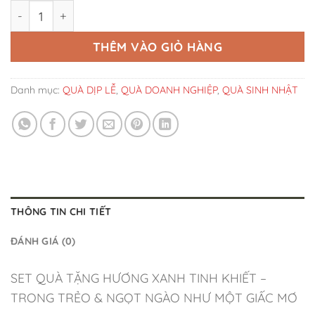
Set Quà Tặng Hương Xanh Tinh Khiết' số lượng
THÊM VÀO GIỎ HÀNG
Danh mục:
QUÀ DỊP LỄ
,
QUÀ DOANH NGHIỆP
,
QUÀ SINH NHẬT
THÔNG TIN CHI TIẾT
ĐÁNH GIÁ (0)
SET QUÀ TẶNG HƯƠNG XANH TINH KHIẾT –
TRONG TRẺO & NGỌT NGÀO NHƯ MỘT GIẤC MƠ