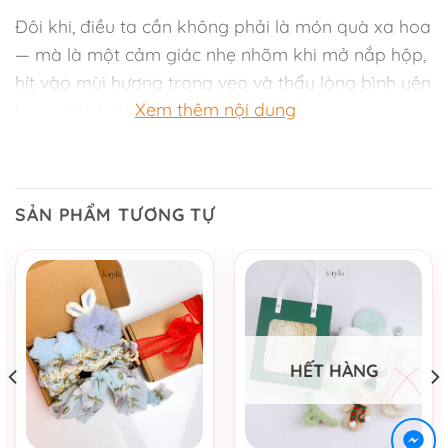
Đôi khi, điều ta cần không phải là món quà xa hoa
— mà là một cảm giác nhẹ nhõm khi mở nắp hộp,
hít vào mùi hương trong veo và thấy lòng bình yên
Xem thêm nội dung
hơn một chút.
Hương Xanh Tinh Khiết được tạo nên cho những
khoảnh khắc ấy — giản dị, thanh tao nhưng đủ
khiến người nhận mỉm cười.
SẢN PHẨM TƯƠNG TỰ
Bên trong hộp vuông 20x20x8 là sự kết hợp của
hương, sắc và cảm xúc:
Nến thơm White Tea – Hương Trong Trẻo: Mùi trà
trắng dịu mát giúp xua tan muộn phiền, mang lại
HẾT HÀNG
cảm giác an lành.
Ly sứ họa tiết chú thỏ “Sweet Dream”: Dễ thương