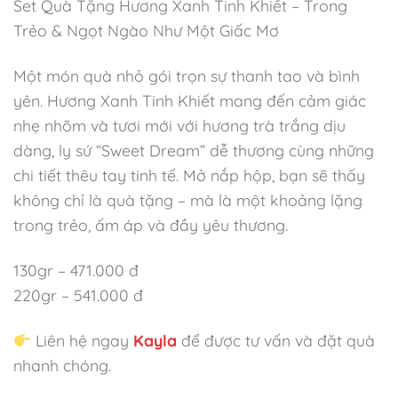
Set Quà Tặng Hương Xanh Tinh Khiết – Trong
Trẻo & Ngọt Ngào Như Một Giấc Mơ
Một món quà nhỏ gói trọn sự thanh tao và bình
yên. Hương Xanh Tinh Khiết mang đến cảm giác
nhẹ nhõm và tươi mới với hương trà trắng dịu
dàng, ly sứ “Sweet Dream” dễ thương cùng những
chi tiết thêu tay tinh tế. Mở nắp hộp, bạn sẽ thấy
không chỉ là quà tặng – mà là một khoảng lặng
trong trẻo, ấm áp và đầy yêu thương.
130gr – 471.000 đ
220gr – 541.000 đ
Liên hệ ngay
Kayla
để được tư vấn và đặt quà
nhanh chóng.