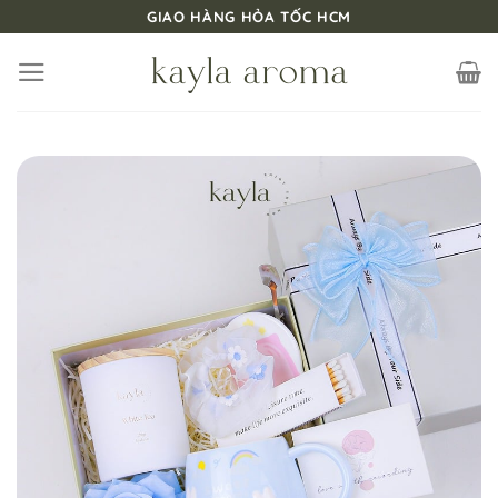
Bỏ
GIAO HÀNG HỎA TỐC HCM
qua
nội
dung