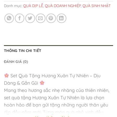
Danh mục:
QUÀ DỊP LỄ
,
QUÀ DOANH NGHIỆP
,
QUÀ SINH NHẬT
THÔNG TIN CHI TIẾT
ĐÁNH GIÁ (0)
Set Quà Tặng Hương Xuân Tự Nhiên – Dịu
Dàng & Gần Gũi
Mang theo hương sắc nhẹ nhàng của thiên nhiên,
set quà tặng Hương Xuân Tự Nhiên là lựa chọn
hoàn hảo để bạn gửi tặng những người thân yêu
dịp đầu năm mới. Từng món quà nhỏ xinh đều