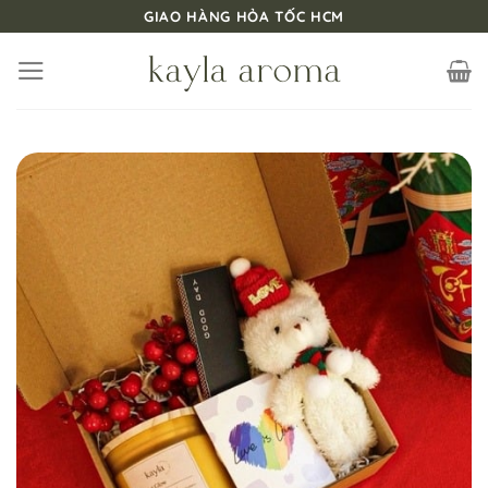
Bỏ
GIAO HÀNG HỎA TỐC HCM
qua
nội
dung