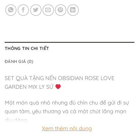
THÔNG TIN CHI TIẾT
ĐÁNH GIÁ (0)
SET QUÀ TẶNG NẾN OBSIDIAN ROSE LOVE
GARDEN MIX LY SỨ
Một món quà nhỏ nhưng đủ chỉn chu để gửi đi sự
quan tâm, yêu thương và cả một chút lãng mạn
dịu dàng.
Xem thêm nội dung
Set quà Obsidian Rose Love Garden được KayLa