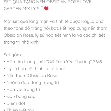
SET QUÀ TẶNG NẾN OBSIDIAN ROSE LOVE
GARDEN MIX LY SỨ
Một set quà lãng mạn và tinh tế được KayLa phối
theo tone đỏ trắng nổi bật, kết hợp cùng nến thơm
Obsidian Rose, ly sứ họa tiết hình lá và các chi tiết
trang trí nhỏ xinh.
Set gồm:
• Hộp tim trong suốt “Gửi Trọn Yêu Thương” 26×9
• Ly sứ họa tiết hình lá có quai
• Nến thơm Obsidian Rose
• Nhánh đào đông trang trí
• Hoa vải trang trí
• Đầu bông sáp
• Diêm đốt
• Thiệp viết tay