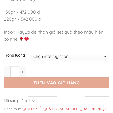
130gr – 472.000 đ
220gr – 542.000 đ
Inbox KayLa để nhận giá set quà theo mẫu hiện
có nhé
Trọng lượng
Set Quà Tặng Nến Obsidian Rose Love Garden Mix Ly Sứ 
THÊM VÀO GIỎ HÀNG
Mã sản phẩm:
N/A
Danh mục:
QUÀ DỊP LỄ
,
QUÀ DOANH NGHIỆP
,
QUÀ SINH NHẬT