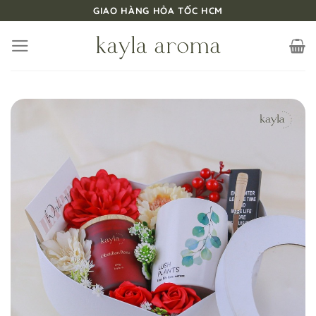
Bỏ
GIAO HÀNG HỎA TỐC HCM
qua
nội
dung