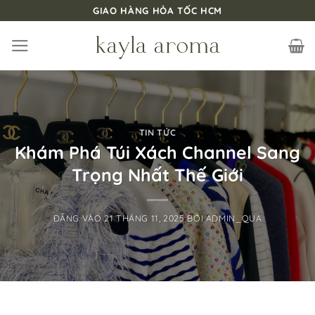
Bỏ
GIAO HÀNG HỎA TỐC HCM
qua
nội
dung
TIN TỨC
Khám Phá Túi Xách Channel Sang
Trọng Nhất Thế Giới
ĐĂNG VÀO
21 THÁNG 11, 2025
BỞI
ADMIN_QUA