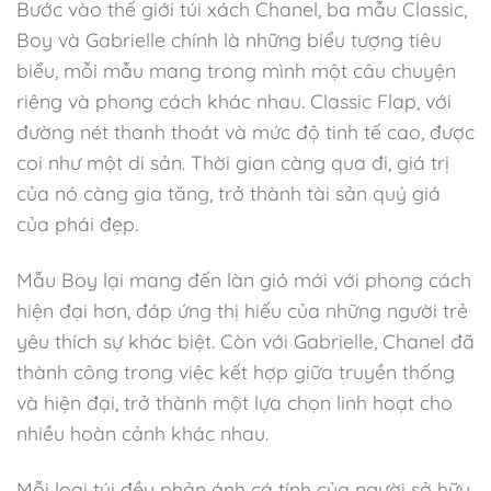
Bước vào thế giới túi xách Chanel, ba mẫu Classic,
Boy và Gabrielle chính là những biểu tượng tiêu
biểu, mỗi mẫu mang trong mình một câu chuyện
riêng và phong cách khác nhau. Classic Flap, với
đường nét thanh thoát và mức độ tinh tế cao, được
coi như một di sản. Thời gian càng qua đi, giá trị
của nó càng gia tăng, trở thành tài sản quý giá
của phái đẹp.
Mẫu Boy lại mang đến làn gió mới với phong cách
hiện đại hơn, đáp ứng thị hiếu của những người trẻ
yêu thích sự khác biệt. Còn với Gabrielle, Chanel đã
thành công trong việc kết hợp giữa truyền thống
và hiện đại, trở thành một lựa chọn linh hoạt cho
nhiều hoàn cảnh khác nhau.
Mỗi loại túi đều phản ánh cá tính của người sở hữu,