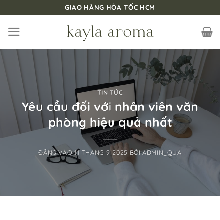
Bỏ
GIAO HÀNG HỎA TỐC HCM
qua
nội
dung
TIN TỨC
Yêu cầu đối với nhân viên văn
phòng hiệu quả nhất
ĐĂNG VÀO
11 THÁNG 9, 2025
BỞI
ADMIN_QUA