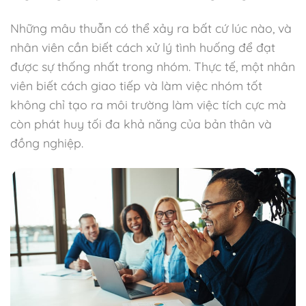
Những mâu thuẫn có thể xảy ra bất cứ lúc nào, và
nhân viên cần biết cách xử lý tình huống để đạt
được sự thống nhất trong nhóm. Thực tế, một nhân
viên biết cách giao tiếp và làm việc nhóm tốt
không chỉ tạo ra môi trường làm việc tích cực mà
còn phát huy tối đa khả năng của bản thân và
đồng nghiệp.