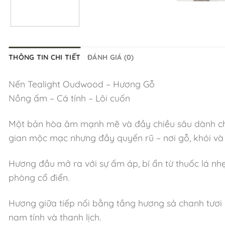
THÔNG TIN CHI TIẾT
ĐÁNH GIÁ (0)
Nến Tealight Oudwood – Hương Gỗ
Nồng ấm – Cá tính – Lôi cuốn
Một bản hòa âm mạnh mẽ và đầy chiều sâu dành cho
gian mộc mạc nhưng đầy quyến rũ – nơi gỗ, khói và
Hương đầu mở ra với sự ấm áp, bí ẩn từ thuốc lá nh
phòng cổ điển.
Hương giữa tiếp nối bằng tầng hương sả chanh tươ
nam tính và thanh lịch.