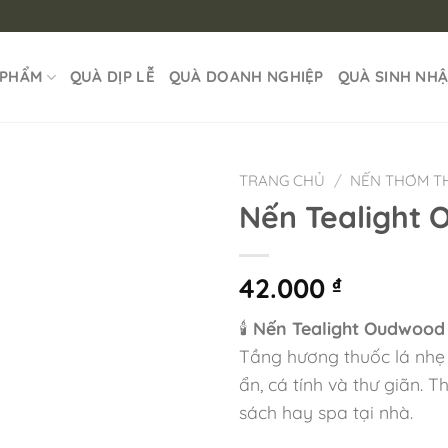
 PHẨM
QUÀ DỊP LỄ
QUÀ DOANH NGHIỆP
QUÀ SINH NH
TRANG CHỦ
/
NẾN THƠM TH
Nến Tealight
42.000
₫
🕯
Nến Tealight Oudwood
Tầng hương thuốc lá nhẹ 
ẩn, cá tính và thư giãn. 
sách hay spa tại nhà.