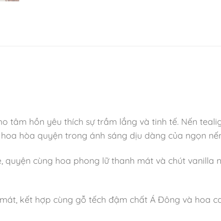
 tâm hồn yêu thích sự trầm lắng và tinh tế. Nến te
 hoa hòa quyện trong ánh sáng dịu dàng của ngọn nến
ẹ, quyện cùng hoa phong lữ thanh mát và chút vanilla 
i mát, kết hợp cùng gỗ tếch đậm chất Á Đông và hoa 