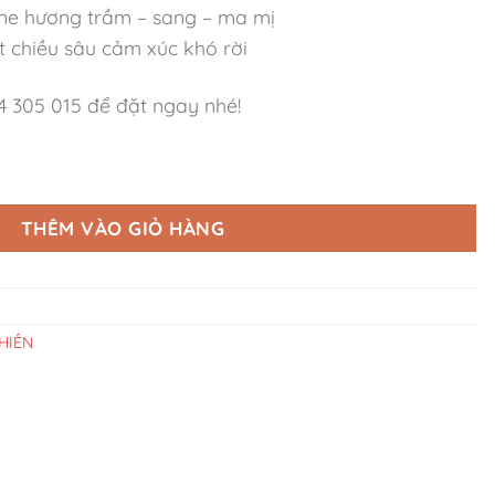
Tone hương trầm – sang – ma mị
 chiều sâu cảm xúc khó rời
 305 015 để đặt ngay nhé!
ng Gỗ số lượng
THÊM VÀO GIỎ HÀNG
HIÊN