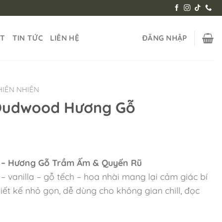
ẬT
TIN TỨC
LIÊN HỆ
ĐĂNG NHẬP
IÊN NHIÊN
 Oudwood Hương Gỗ
 – Hương Gỗ Trầm Ấm & Quyến Rũ
– vanilla – gỗ tếch – hoa nhài mang lại cảm giác bí
Thiết kế nhỏ gọn, dễ dùng cho không gian chill, đọc