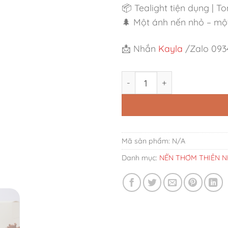
📦 Tealight tiện dụng | 
🌲 Một ánh nến nhỏ – một
📩 Nhắn
Kayla
/Zalo 0934
Nến Tealight Oudwood Hươ
Mã sản phẩm:
N/A
Danh mục:
NẾN THƠM THIÊN N