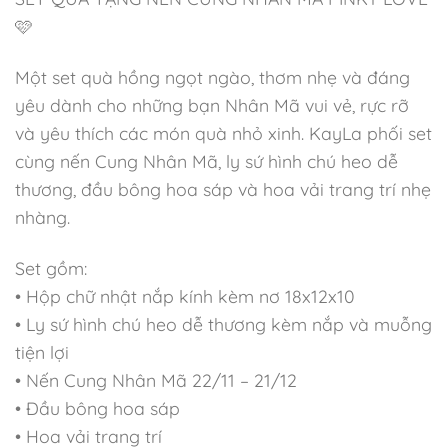
🩷
Một set quà hồng ngọt ngào, thơm nhẹ và đáng
yêu dành cho những bạn Nhân Mã vui vẻ, rực rỡ
và yêu thích các món quà nhỏ xinh. KayLa phối set
cùng nến Cung Nhân Mã, ly sứ hình chú heo dễ
thương, đầu bông hoa sáp và hoa vải trang trí nhẹ
nhàng.
Set gồm:
• Hộp chữ nhật nắp kính kèm nơ 18x12x10
• Ly sứ hình chú heo dễ thương kèm nắp và muỗng
tiện lợi
• Nến Cung Nhân Mã 22/11 – 21/12
• Đầu bông hoa sáp
• Hoa vải trang trí