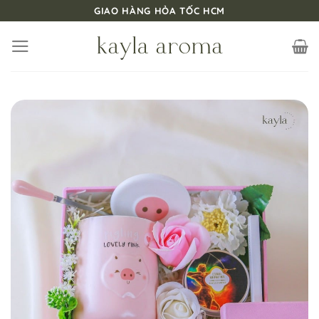
Bỏ
GIAO HÀNG HỎA TỐC HCM
qua
nội
dung