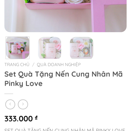
TRANG CHỦ
/
QUÀ DOANH NGHIỆP
Set Quà Tặng Nến Cung Nhân Mã
Pinky Love
333.000
₫
SET QUÀ TẶNG NẾN CUNG NHÂN MÃ PINKY LOVE