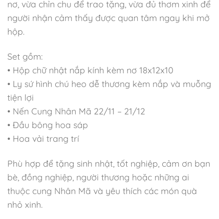
nơ, vừa chỉn chu để trao tặng, vừa đủ thơm xinh để
người nhận cảm thấy được quan tâm ngay khi mở
hộp.
Set gồm:
• Hộp chữ nhật nắp kính kèm nơ 18x12x10
• Ly sứ hình chú heo dễ thương kèm nắp và muỗng
tiện lợi
• Nến Cung Nhân Mã 22/11 – 21/12
• Đầu bông hoa sáp
• Hoa vải trang trí
Phù hợp để tặng sinh nhật, tốt nghiệp, cảm ơn bạn
bè, đồng nghiệp, người thương hoặc những ai
thuộc cung Nhân Mã và yêu thích các món quà
nhỏ xinh.