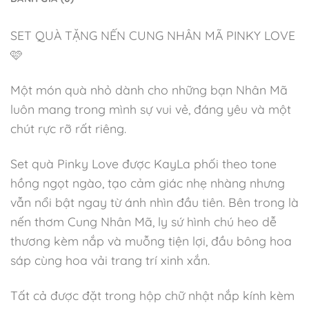
SET QUÀ TẶNG NẾN CUNG NHÂN MÃ PINKY LOVE
🩷
Một món quà nhỏ dành cho những bạn Nhân Mã
luôn mang trong mình sự vui vẻ, đáng yêu và một
chút rực rỡ rất riêng.
Set quà Pinky Love được KayLa phối theo tone
hồng ngọt ngào, tạo cảm giác nhẹ nhàng nhưng
vẫn nổi bật ngay từ ánh nhìn đầu tiên. Bên trong là
nến thơm Cung Nhân Mã, ly sứ hình chú heo dễ
thương kèm nắp và muỗng tiện lợi, đầu bông hoa
sáp cùng hoa vải trang trí xinh xắn.
Tất cả được đặt trong hộp chữ nhật nắp kính kèm