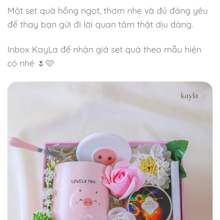
Một set quà hồng ngọt, thơm nhẹ và đủ đáng yêu
để thay bạn gửi đi lời quan tâm thật dịu dàng.
Inbox KayLa để nhận giá set quà theo mẫu hiện
có nhé 🌷🩷